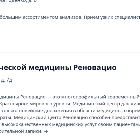
а Годенко, д. 6
большим ассортиментом анализов. Приём узких специалис
ической медицины Реновацио
д. 7д
медицины Реновацио — это многопрофильный современны
Красноярске мирового уровня. Медицинский центр для диа
 только новейшие достижения в области медицины, совре
араты. Медицинский центр Реновацио способен предостави
 высококачественных медицинских услуг своим пациентам
рительной записи.
→