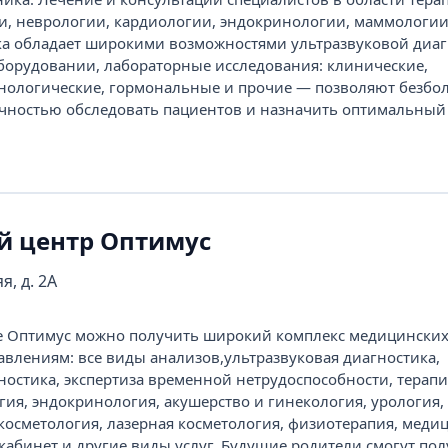
и, неврологии, кардиологии, эндокринологии, маммологии
ка обладает широкими возможностями ультразвуковой диаг
орудовании, лабораторные исследования: клинические,
нологические, гормональные и прочие — позволяют безбо
очностью обследовать пациентов и назначить оптимальный
 центр Оптимус
я, д. 2А
е Оптимус можно получить широкий комплекс медицинских 
авлениям: все виды анализов,ультразвуковая диагностика,
остика, экспертиза временной нетрудоспособности, терапи
гия, эндокринология, акушерство и гинекология, урология,
косметология, лазерная косметология, физиотерапия, меди
кабинет и другие виды услуг. Будущие родители смогут по