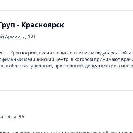
руп - Красноярск
ой Армии, д. 121
п — Красноярск» входит в число клиник международной м
офильный медицинский центр, в котором принимают врач
ных областях: урологии, проктологии, дерматологии, гинек
 пл., д. 9А
ика. Лечение и консультации специалистов в области тера